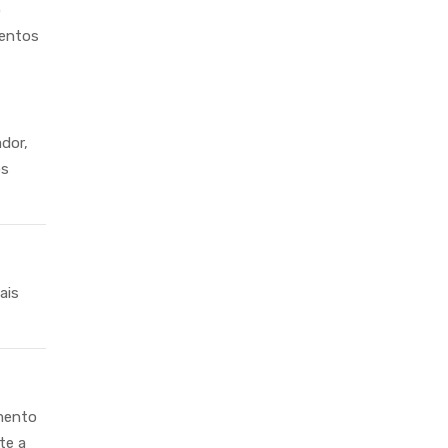
o
mentos
dor,
os
ais
mento
te a