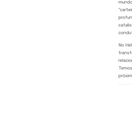
mundo 
“carte
profun
catali
condut
No Hel
trans
relaci
Temos 
próxi