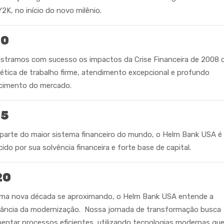
Y2K, no início do novo milênio.
10
stramos com sucesso os impactos da Crise Financeira de 2008
ética de trabalho firme, atendimento excepcional e profundo
cimento do mercado.
15
arte do maior sistema financeiro do mundo, o Helm Bank USA é
ido por sua solvência financeira e forte base de capital.
20
ma nova década se aproximando, o Helm Bank USA entende a
ância da modernização. Nossa jornada de transformação busca
entar processos eficientes, utilizando tecnologias modernas qu