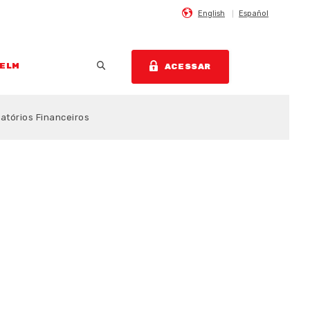
English
Español
Abrir Pesquisa
HELM
ACESSAR
latórios Financeiros