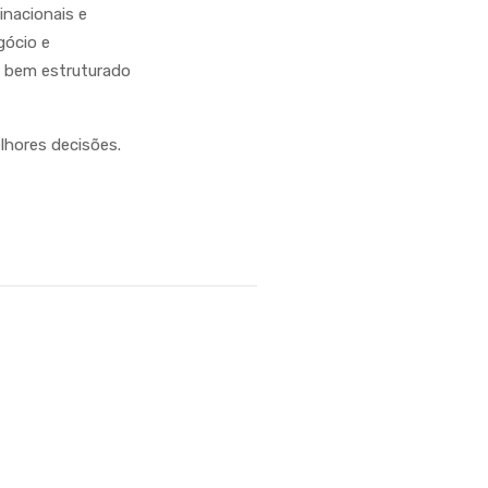
inacionais e
gócio e
á bem estruturado
elhores decisões.