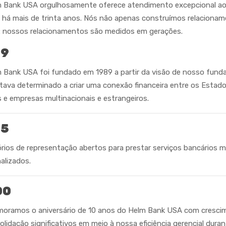
 Bank USA orgulhosamente oferece atendimento excepcional a
e há mais de trinta anos. Nós não apenas construímos relaciona
: nossos relacionamentos são medidos em gerações.
89
 Bank USA foi fundado em 1989 a partir da visão de nosso funda
tava determinado a criar uma conexão financeira entre os Estad
 e empresas multinacionais e estrangeiros.
95
órios de representação abertos para prestar serviços bancários m
alizados.
00
oramos o aniversário de 10 anos do Helm Bank USA com cresci
olidação significativos em meio à nossa eficiência gerencial duran