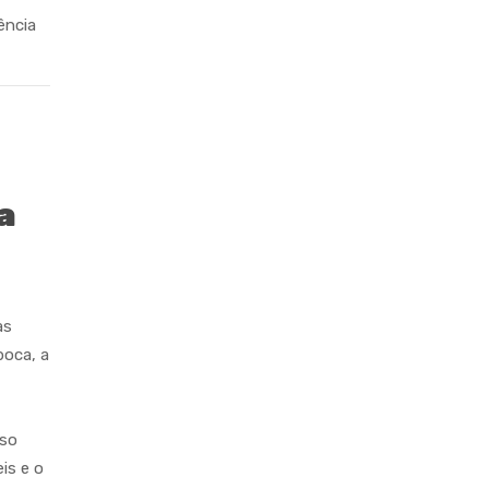
ência
a
as
poca, a
sso
is e o