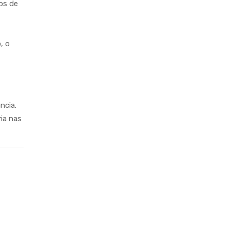
os de
, o
.
ncia.
ia nas