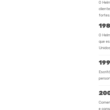
O Helm
client
fortes
19
O Helm
que es
Unidos
19
Escrit
person
20
Comem
e cons