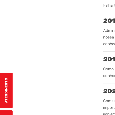
Falha 
20
Admini
nossa 
conhe
20
Como p
conhec
ATENDIMENTO
20
Com u
import
implem