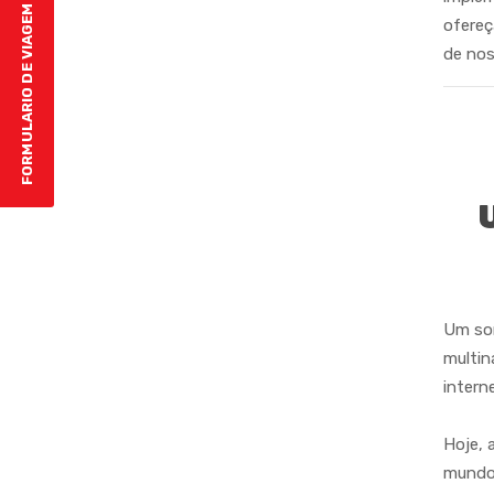
FORMULARIO DE VIAGEM
ofereç
de nos
Um son
multin
intern
Hoje, 
mundo 