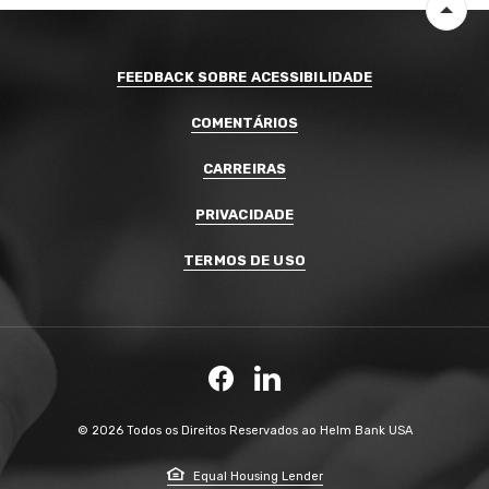
Volta
FEEDBACK SOBRE ACESSIBILIDADE
COMENTÁRIOS
CARREIRAS
PRIVACIDADE
TERMOS DE USO
Facebook
LinkedIn
©
2026
Todos os Direitos Reservados ao Helm Bank USA
Equal Housing Lender