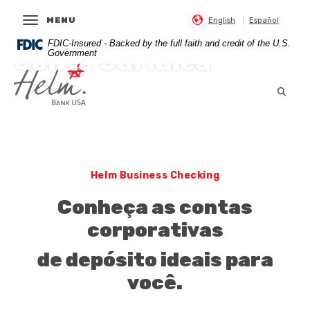
Página
Para
OPEN MAIN
MENU
English
Inicial
visualizar
Español
Direcionar
arquivos
FDIC-Insured - Backed by the full faith and credit of the U.S.
Helm Bank USA
para
de
Conta Jurídica
Government
o
PDF
Helm Bank USA
conteúdo
faça
Abrir
principal
o
Direcionar
download
para
do
o
Acrobat
rodapé
Reader
5.0
Helm Business Checking
ou
Conheça as contas
o
mais
corporativas
avançado.
de depósito ideais para
você.