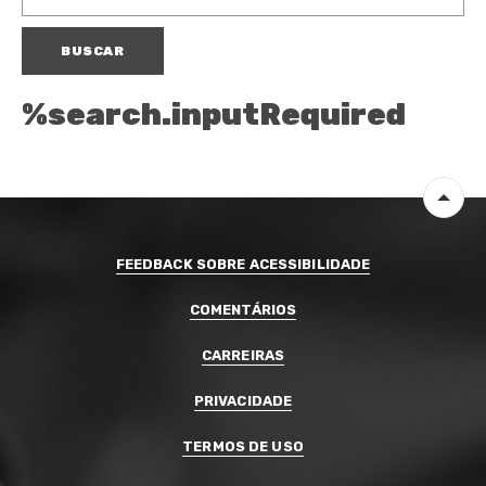
BUSCAR
%search.inputRequired
Volta
FEEDBACK SOBRE ACESSIBILIDADE
COMENTÁRIOS
CARREIRAS
PRIVACIDADE
TERMOS DE USO