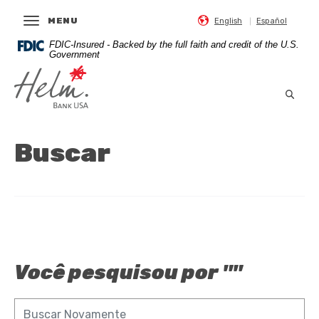
Página
Para
OPEN MAIN
MENU
English
Inicial
visualizar
Español
Direcionar
arquivos
FDIC-Insured - Backed by the full faith and credit of the U.S.
Helm Bank USA
para
de
Government
o
PDF
Helm Bank USA
conteúdo
faça
Abrir
principal
o
Direcionar
download
para
do
Buscar
o
Acrobat
rodapé
Reader
5.0
ou
o
mais
avançado.
Você pesquisou por "
"
Buscar Novamente